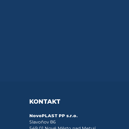
KONTAKT
NovoPLAST PP s.r.o.
Slavoňov 86
549 01 Nové Město nad Metují